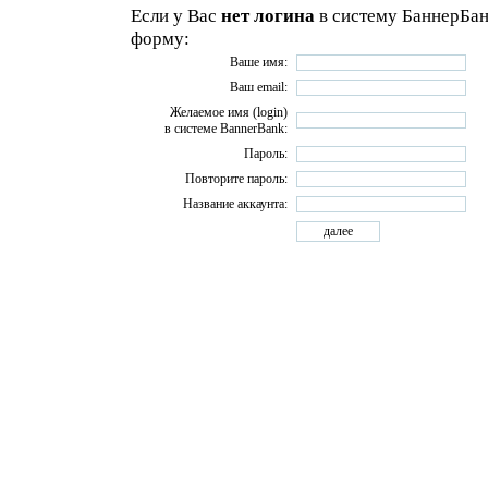
Если у Вас
нет логина
в систему БаннерБан
форму:
Ваше имя:
Ваш email:
Желаемое имя (login)
в системе BannerBank:
Пароль:
Повторите пароль:
Название аккаунта: