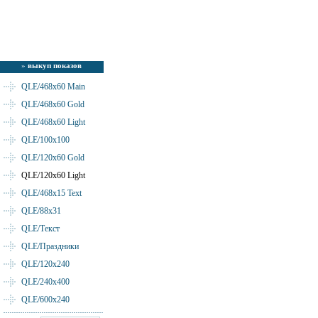
»
выкуп показов
QLE/468x60 Main
QLE/468x60 Gold
QLE/468x60 Light
QLE/100x100
QLE/120x60 Gold
QLE/120x60 Light
QLE/468x15 Text
QLE/88x31
QLE/Текст
QLE/Праздники
QLE/120x240
QLE/240x400
QLE/600x240