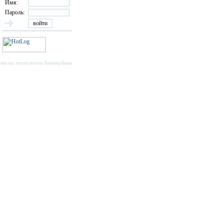
Имя:
Пароль:
ена на технологии
БаннерБанк