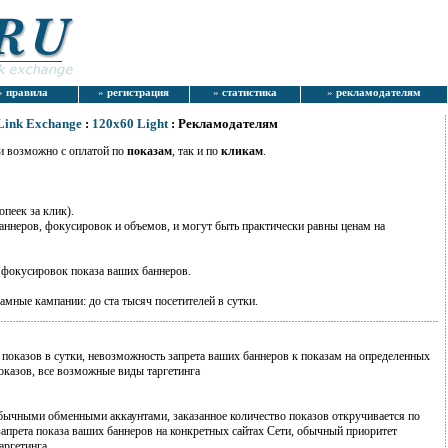
»
правила
»
регистрация
»
статистика
»
рекламодателям
 Link Exchange
:
120x60 Light
: Рекламодателям
и возможно с оплатой по
показам
, так и по
кликам
.
опеек за клик).
аннеров, фокусировок и объемов, и могут быть практически равны ценам на
 фокусировок показа ваших баннеров.
ные кампании: до ста тысяч посетителей в сутки.
 показов в сутки, невозможность запрета ваших баннеров к показам на определенных
оказов, все возможные виды таргетинга
бычными обменными аккаунтами, заказанное количество показов откручивается по
апрета показа ваших баннеров на конкретных сайтах Сети, обычный приоритет
аргетинга.