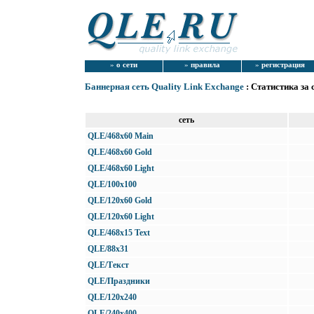
»
о сети
»
правила
»
регистрация
Баннерная сеть Quality Link Exchange
: Статистика за 
сеть
QLE/468x60 Main
QLE/468x60 Gold
QLE/468x60 Light
QLE/100x100
QLE/120x60 Gold
QLE/120x60 Light
QLE/468x15 Text
QLE/88x31
QLE/Текст
QLE/Праздники
QLE/120x240
QLE/240x400